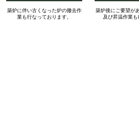
築炉に伴い古くなった炉の撤去作
築炉後にご要望が
業も行なっております。
及び昇温作業も