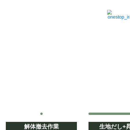
解体撤去作業
生地だし+