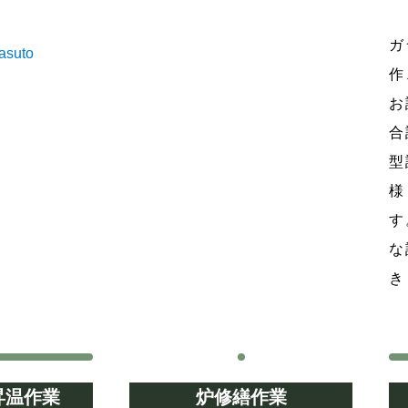
ガ
作
お
合
型
様
す
な
き
昇温作業
炉修繕作業