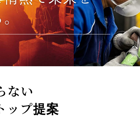
る。
らない
トップ提案