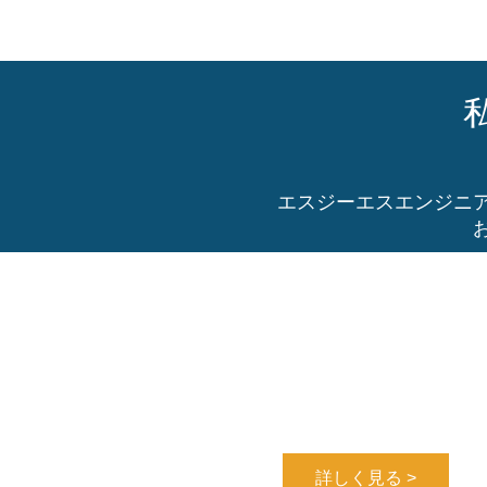
エスジーエスエンジニ
築炉工事
古くなった炉の撤去から
築炉まで行います
詳しく見る >